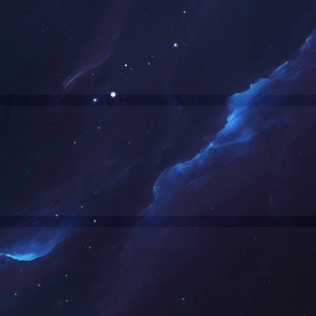
|
开云体云app登录入口
|
江南网页版
|
博鱼网页版
|